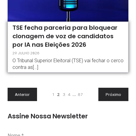
TSE fecha parceria para bloquear
clonagem de voz de candidatos
por IA nas Eleições 2026
29 JULHO 2026
O Tribunal Superior Eleitoral (TSE) vai fechar o cerco
contra as[…]
Anterior
1
2
3
4
…
87
Próximo
Assine Nossa Newsletter
Nome
*