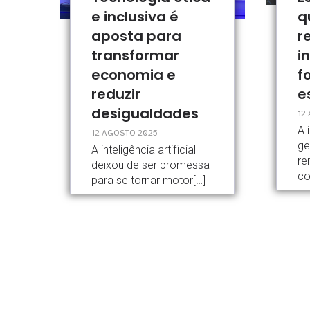
e inclusiva é
q
aposta para
r
transformar
i
economia e
f
reduzir
e
desigualdades
12
A 
12 AGOSTO 2025
ge
A inteligência artificial
re
deixou de ser promessa
co
para se tornar motor[…]