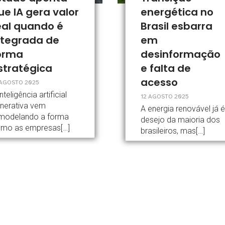
ue IA gera valor
energética no
eal quando é
Brasil esbarra
ntegrada de
em
orma
desinformação
stratégica
e falta de
acesso
 AGOSTO 2025
inteligência artificial
12 AGOSTO 2025
nerativa vem
A energia renovável já é
modelando a forma
desejo da maioria dos
mo as empresas[…]
brasileiros, mas[…]