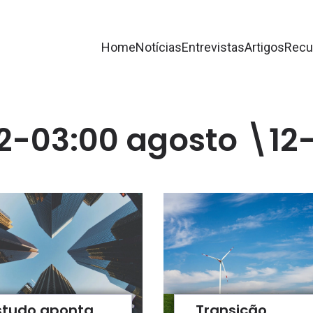
Home
Notícias
Entrevistas
Artigos
Recu
12-03:00 agosto \12
studo aponta
Transição