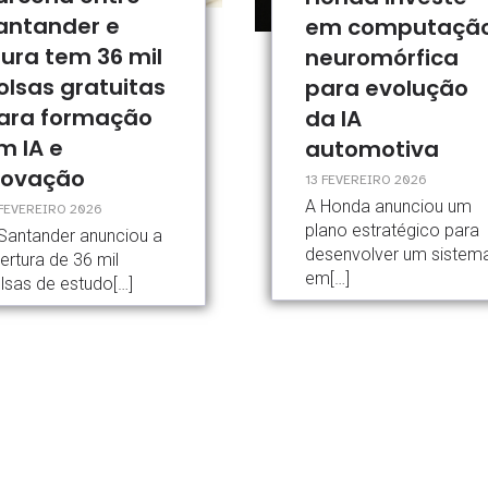
antander e
em computaçã
lura tem 36 mil
neuromórfica
olsas gratuitas
para evolução
ara formação
da IA
m IA e
automotiva
novação
13 FEVEREIRO 2026
A Honda anunciou um
 FEVEREIRO 2026
plano estratégico para
Santander anunciou a
desenvolver um sistem
ertura de 36 mil
em[…]
lsas de estudo[…]