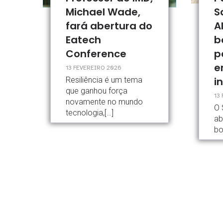
Michael Wade,
S
fará abertura do
A
Eatech
b
Conference
p
e
13 FEVEREIRO 2026
i
Resiliência é um tema
que ganhou força
13
novamente no mundo
O 
tecnologia,[…]
ab
bo