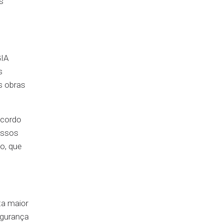
s
GIA
s
s obras
acordo
essos
ão, que
ta maior
egurança