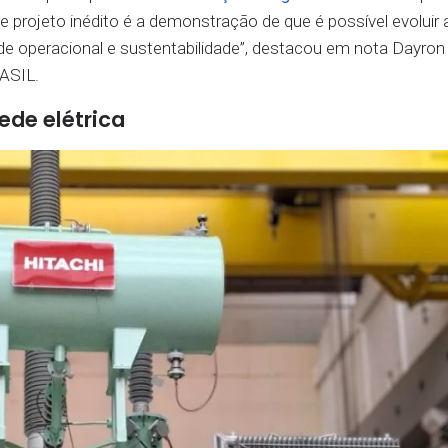
 projeto inédito é a demonstração de que é possível evoluir 
idade operacional e sustentabilidade”, destacou em nota Dayron
ASIL.
ede elétrica