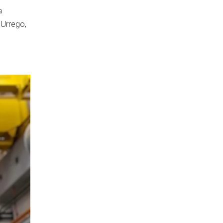
a
 Urrego,