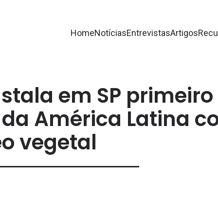
Home
Notícias
Entrevistas
Artigos
Recu
nstala em SP primeiro
V da América Latina 
eo vegetal