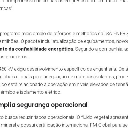
rça o compromisso de ambas as empresas com um futuro mai
ricas”.
 programa mais amplo de reforços e melhorias da ISA ENER
ilhões. O pacote inclui atualização de equipamentos, novo
to da confiabilidade energética
. Segundo a companhia, a
 e indiretos.
60 kV exigiu desenvolvimento específico de engenharia. De 
 globais e locais para adequação de materiais isolantes, proc
écnico está relacionado à operação em níveis elevados de tens
rmico e isolamento elétrico.
amplia segurança operacional
o busca reduzir riscos operacionais. O fluido vegetal apresen
neral e possui certificação internacional FM Global para s