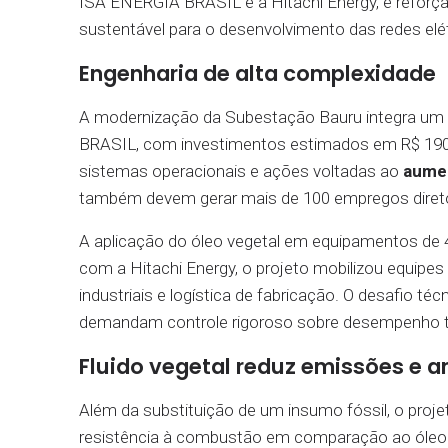
ISA ENERGIA BRASIL e a Hitachi Energy, e refo
sustentável para o desenvolvimento das redes elét
Engenharia de alta complexidade
A modernização da Subestação Bauru integra um
BRASIL, com investimentos estimados em R$ 190 m
sistemas operacionais e ações voltadas ao
aumen
também devem gerar mais de 100 empregos diretos
A aplicação do óleo vegetal em equipamentos de 4
com a Hitachi Energy, o projeto mobilizou equipes
industriais e logística de fabricação. O desafio t
demandam controle rigoroso sobre desempenho té
Fluido vegetal reduz emissões e 
Além da substituição de um insumo fóssil, o projet
resistência à combustão em comparação ao óleo mi