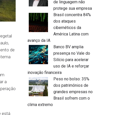
de linguagem não
protege sua empresa
Brasil concentra 84%
dos ataques
cibernéticos da
América Latina com
vegetal
avanço da IA
aulo,
Banco BV amplia
mento de
presença no Vale do
stema
Silício para acelerar
uso de IA e reforçar
inovação financeira
 um
Peso no bolso: 35%
ar a
dos patrimônios de
operação
grandes empresas no
Brasil sofrem com o
clima extremo
e está