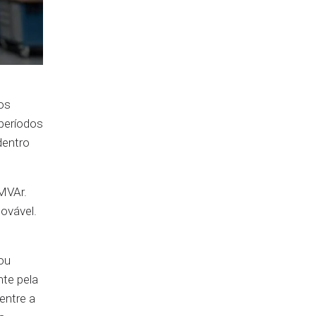
os
períodos
dentro
MVAr.
novável.
ou
te pela
entre a