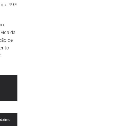
ior a 99%
no
 vida da
ção de
mento
s
róximo