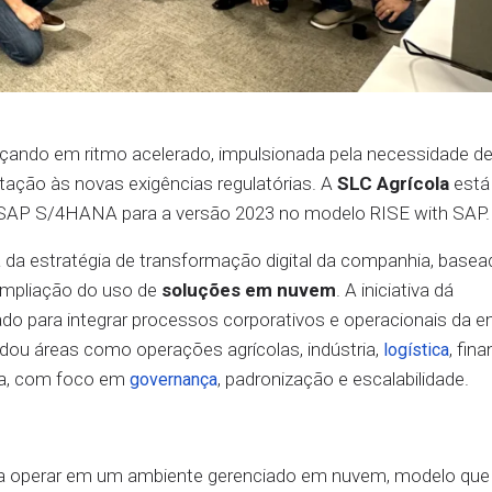
ançando em ritmo acelerado, impulsionada pela necessidade d
ptação às novas exigências regulatórias. A
SLC Agrícola
está
 SAP S/4HANA para a versão 2023 no modelo RISE with SAP.
a da estratégia de transformação digital da companhia, basea
ampliação do uso de
soluções em nuvem
. A iniciativa dá
ado para integrar processos corporativos e operacionais da 
idou áreas como operações agrícolas, indústria,
, fin
logística
ada, com foco em
, padronização e escalabilidade.
governança
 a operar em um ambiente gerenciado em nuvem, modelo que