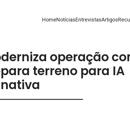
Home
Notícias
Entrevistas
Artigos
Recu
oderniza operação c
epara terreno para IA
nativa