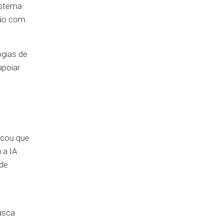
istema
ação com
gias de
apoiar
acou que
 a IA
 de
usca