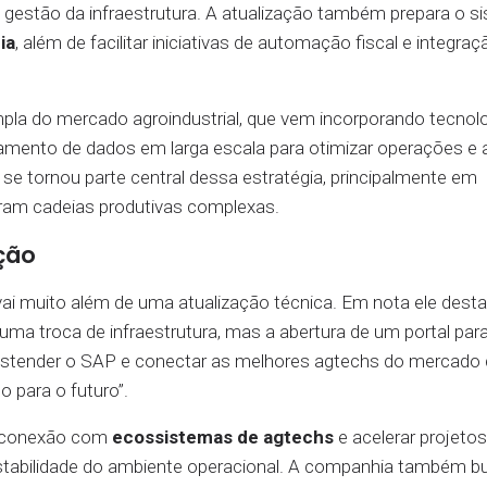
da gestão da infraestrutura. A atualização também prepara o s
ia
, além de facilitar iniciativas de automação fiscal e integr
 do mercado agroindustrial, que vem incorporando tecnolo
mento de dados em larga escala para otimizar operações e 
se tornou parte central dessa estratégia, principalmente em
ram cadeias produtivas complexas.
ção
 vai muito além de uma atualização técnica. Em nota ele dest
ma troca de infraestrutura, mas a abertura de um portal para
 estender o SAP e conectar as melhores agtechs do mercado
 para o futuro”.
 a conexão com
ecossistemas de agtechs
e acelerar projetos
stabilidade do ambiente operacional. A companhia também b