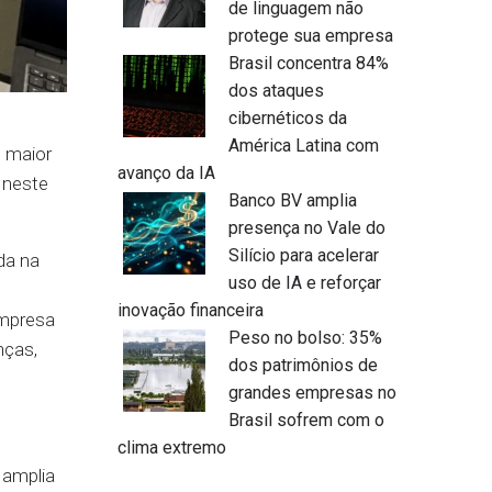
de linguagem não
protege sua empresa
Brasil concentra 84%
dos ataques
cibernéticos da
América Latina com
e maior
avanço da IA
 neste
Banco BV amplia
presença no Vale do
Silício para acelerar
da na
uso de IA e reforçar
inovação financeira
empresa
Peso no bolso: 35%
anças,
dos patrimônios de
grandes empresas no
Brasil sofrem com o
clima extremo
 amplia