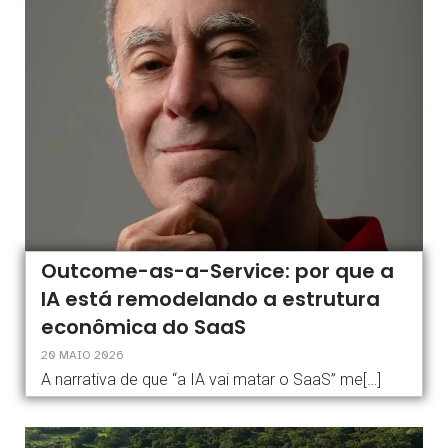
Outcome-as-a-Service: por que a
IA está remodelando a estrutura
econômica do SaaS
20 MAIO 2026
A narrativa de que “a IA vai matar o SaaS” me[…]