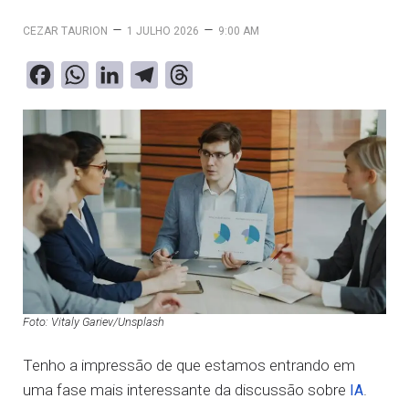
–
–
CEZAR TAURION
1 JULHO 2026
9:00 AM
F
W
L
T
T
a
h
i
e
h
c
a
n
l
r
e
t
k
e
e
b
s
e
g
a
o
A
d
r
d
o
p
I
a
s
k
p
n
m
Foto: Vitaly Gariev/Unsplash
Tenho a impressão de que estamos entrando em
uma fase mais interessante da discussão sobre
.
IA