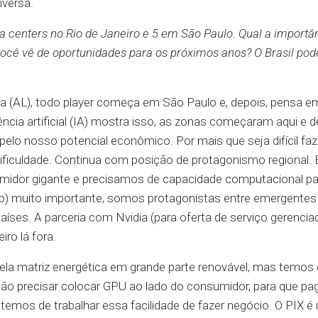
nversa.
a centers no Rio de Janeiro e 5 em São Paulo. Qual a importâ
 você vê de oportunidades para os próximos anos? O Brasil pod
na (AL), todo player começa em São Paulo e, depois, pensa e
cia artificial (IA) mostra isso, as zonas começaram aqui e d
elo nosso potencial econômico. Por mais que seja difícil faz
 dificuldade. Continua com posição de protagonismo regional.
midor gigante e precisamos de capacidade computacional pa
o) muito importante, somos protagonistas entre emergentes
íses. A parceria com Nvidia (para oferta de serviço gerencia
iro lá fora.
pela matriz energética em grande parte renovável, mas temos
ão precisar colocar GPU ao lado do consumidor, para que pa
temos de trabalhar essa facilidade de fazer negócio. O PIX é