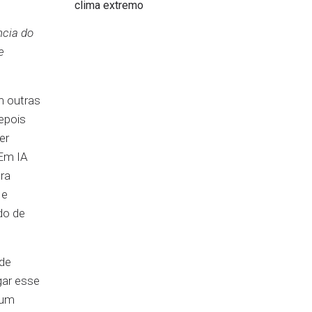
clima extremo
ncia do
e
m outras
epois
er
 Em IA
ra
 e
do de
 de
gar esse
 um