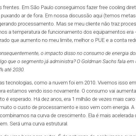
s frentes. Em São Paulo conseguimos fazer free cooling diret
te puxando ar de fora. Em nossa discussão aqui (temos metas 
rigerando processamento. Mas se meu cliente não traz proce
 anos a temperatura de funcionamento dos equipamentos era 
grado que aumento no meu limite, melhor o PUE e a conta red
onsequentemente, o impacto disso no consumo de energia do
algo que o segmento já administra? O Goldman Sachs fala em
% até 2030.
as tecnologias, como a nuvem foi em 2010. Vivemos isso em
ora estamos vendo isso novamente. O consumo vai aumenta
 é esperado. Há dez anos, era 1 milhão de vezes mais caro
muito o custo de processamento e isso vem com energia. A 
 combinamos na curva de crescimento. Ela é mais acelerada 
em. Será uma curva estrutural.