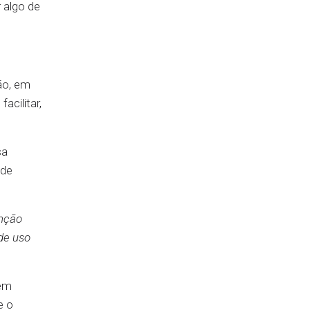
 algo de
ão, em
acilitar,
sa
 de
enção
de uso
 em
e o