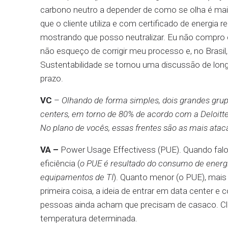
carbono neutro a depender de como se olha é mai
que o cliente utiliza e com certificado de energia
mostrando que posso neutralizar. Eu não compro c
não esqueço de corrigir meu processo e, no Bras
Sustentabilidade se tornou uma discussão de long
prazo.
VC
–
Olhando de forma simples, dois grandes gr
centers, em torno de 80% de acordo com a Deloitt
No plano de vocês, essas frentes são as mais atac
VA –
Power Usage Effectivess (PUE). Quando falo 
eficiência (
o PUE é resultado do consumo de energi
equipamentos de TI
). Quanto menor (o PUE), mais 
primeira coisa, a ideia de entrar em data center
pessoas ainda acham que precisam de casaco. Clar
temperatura determinada.