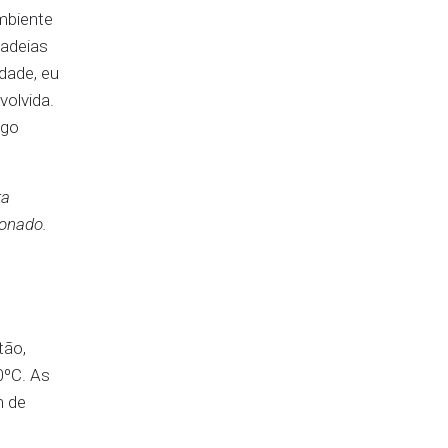
mbiente
cadeias
dade, eu
volvida.
ngo
ta
ionado.
tão,
0ºC. As
m de