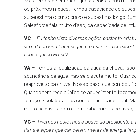
Mas temos de entender que as coisas não mudam 
os próximos meses. Temos capacidade de subesti
superestima o curto prazo e subestima longo. (Um
Salesforce fala muito disso, da capacidade de in
VC
–
Eu tenho visto diversas ações bastante criati
vem da própria Equinix que é o usar o calor exced
linha aqui no Brasil?
VA
– Temos a reutilização da água da chuva. Isso
abundância de água, não se discute muito. Quando
reaproveito da chuva. Nosso caso que bombou foi
Quando tem rede pública de aquecimento fazemos 
terraço e colaboramos com comunidade local. M
muito seletivos com quem trabalhamos por isso, u
VC
–
Tivemos neste mês a posse do presidente a
Paris e ações que cancelam metas de energia li