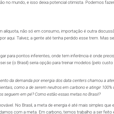
ção no mundo, e isso deixa potencial otimista. Podemos fazer
m alíquota, não só em consumo, importação é outra discuss
 aqui. Talvez, a gente até tenha perdido esse trem. Mas se f
ar para pontos inferentes, onde tem inferência é onde preci
sei se (o Brasil) seria opção para treinar modelos (pelo custo
ento da demanda por energia dos data centers chamou a at
ntais, como a de serem neutros em carbono e atingir 100% 
sos seguem em pé? Como estão essas metas no Brasil?
ovável. No Brasil, a meta de energia é até mais simples que
Ajudamos com a meta. Em carbono, temos trabalho a ser feito 