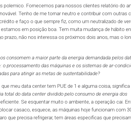
s polemico. Fornecemos para nossos clientes relatório do a
 renovável. Tenho de me tornar neutro e contribuir com outras 
rédito e faço o que sempre fiz, como um neutralizado de ver
il, estamos em posição boa. Tem muita mudança de hábito en
o prazo, não nos interessa os próximos dois anos, mas o lo
upos consomem a maior parte da energia demandada pelos da
e: o processamento das máquinas e os sistemas de ar-condic
adas para atingir as metas de sustentabilidade?
que meu data center tem PUE de 1 e alguma coisa, significa
a total do data center dividido pelo consumo de energia dos
eficiente. Se esquentar muito o ambiente, a operação cai. En
 e colocar casaco, esquece, as máquinas hoje funcionam com 3
o que precisa refrigerar, tem áreas especificas que precisa