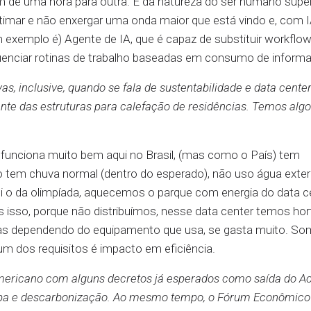
de uma hora para outra. É da natureza do ser humano supe
mar e não enxergar uma onda maior que está vindo e, com I
 exemplo é) Agente de IA, que é capaz de substituir workflow
fluenciar rotinas de trabalho baseadas em consumo de inform
vas, inclusive, quando se fala de sustentabilidade e data cente
ente das estruturas para calefação de residências. Temos alg
 funciona muito bem aqui no Brasil, (mas como o País) tem
 tem chuva normal (dentro do esperado), não uso água exter
 o da olimpíada, aquecemos o parque com energia do data ce
isso, porque não distribuímos, nesse data center temos hor
as dependendo do equipamento que usa, se gasta muito. S
m dos requisitos é impacto em eficiência.
mericano com alguns decretos já esperados como saída do A
mpa e descarbonização. Ao mesmo tempo, o Fórum Econômico