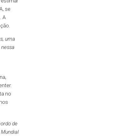
restimar
A, se
. A
ação.
rs, uma
o nessa
na,
nter.
ta no
omos
cordo de
 Mundial