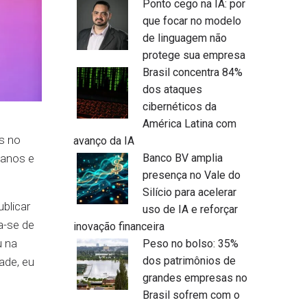
Ponto cego na IA: por
que focar no modelo
de linguagem não
protege sua empresa
Brasil concentra 84%
dos ataques
cibernéticos da
América Latina com
os no
avanço da IA
lanos e
Banco BV amplia
presença no Vale do
Silício para acelerar
blicar
uso de IA e reforçar
a-se de
inovação financeira
u na
Peso no bolso: 35%
dos patrimônios de
ade, eu
grandes empresas no
Brasil sofrem com o