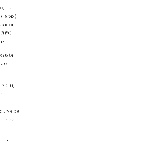
o, ou
claras)
ssador
-20ºC,
uz.
s data
 um
 2010,
r
 o
curva de
que na