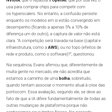
NVIDIA
, que o repassa à
OpenAI
, que por sua vez o
usa para comprar chips para competir com
os hyperscalers. No entanto, a confusão persiste:
enquanto os modelos em si estão convergindo em
desempenho (ficando a apenas 5% a 10% de
diferença um do outro), a captura de valor não está
clara. “A competição será travada na base (capital e
infraestrutura, como a
AWS
), ou no topo (efeitos de
rede e produto, como o software)?”, questionou.
Na sequência, Evans afirmou que, diferentemente de
muita gente no mercado, ele não acredita que
estamos a caminho de uma
bolha
, sobretudo,
quando tentam associar o momento atual à crise das
pontocom. Essa avaliação, segundo ele, se deve ao
fato de que a IA difere fundamentalmente de todas as
outras mudanças de plataforma porque não