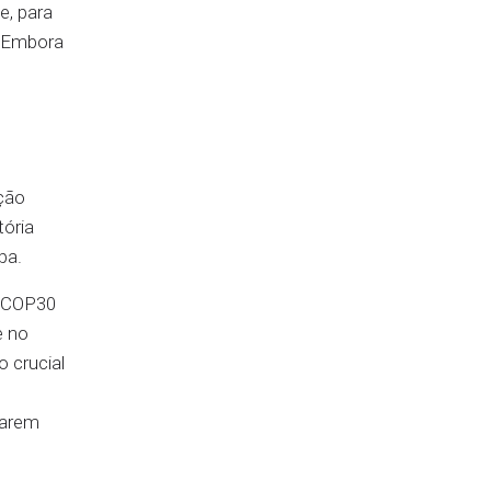
e, para
. Embora
ição
tória
pa.
a COP30
e no
 crucial
rarem