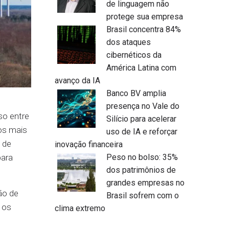
de linguagem não
protege sua empresa
Brasil concentra 84%
dos ataques
cibernéticos da
América Latina com
avanço da IA
Banco BV amplia
presença no Vale do
so entre
Silício para acelerar
s mais
uso de IA e reforçar
z de
inovação financeira
para
Peso no bolso: 35%
dos patrimônios de
grandes empresas no
ão de
Brasil sofrem com o
 os
clima extremo