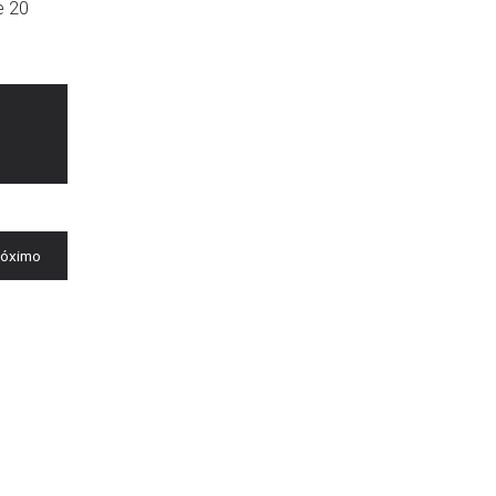
e 20
róximo