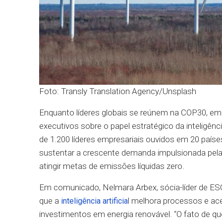
Foto: Transly Translation Agency/Unsplash
Enquanto líderes globais se reúnem na COP30, e
executivos sobre o papel estratégico da inteligênci
de 1.200 líderes empresariais ouvidos em 20 países
sustentar a crescente demanda impulsionada pela
atingir metas de emissões líquidas zero.
Em comunicado, Nelmara Arbex, sócia-líder de ES
que a
l melhora processos e ace
inteligência artificia
investimentos em energia renovável. “O fato de qu