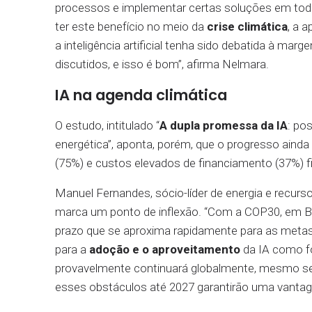
processos e implementar certas soluções em todo
ter este benefício no meio da
crise climática
, a 
a inteligência artificial tenha sido debatida à ma
discutidos, e isso é bom”, afirma Nelmara.
IA na agenda climática
O estudo, intitulado “
A dupla promessa da IA
: po
energética”, aponta, porém, que o progresso ainda é
(75%) e custos elevados de financiamento (37%) fi
Manuel Fernandes, sócio-líder de energia e recurs
marca um ponto de inflexão. “Com a COP30, em B
prazo que se aproxima rapidamente para as metas
para a
adoção e o aproveitamento
da IA como f
provavelmente continuará globalmente, mesmo se
esses obstáculos até 2027 garantirão uma vantage