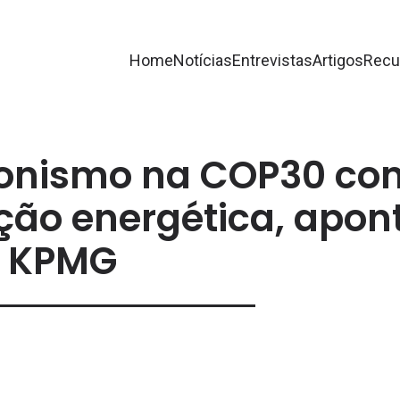
Home
Notícias
Entrevistas
Artigos
Recu
gonismo na COP30 co
ição energética, apon
KPMG