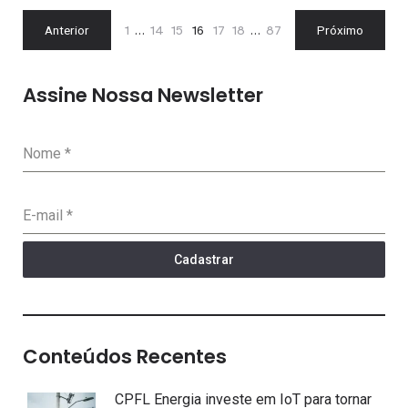
Anterior
1
…
14
15
16
17
18
…
87
Próximo
Assine Nossa Newsletter
Nome
*
E-mail
*
Cadastrar
Conteúdos Recentes
CPFL Energia investe em IoT para tornar